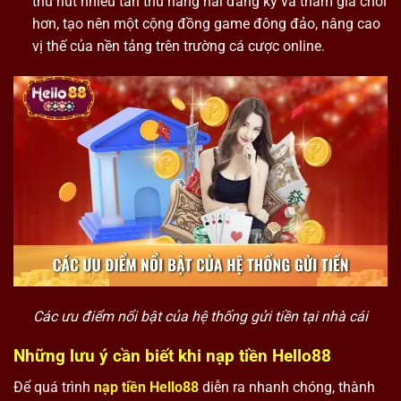
thu hút nhiều tân thủ hăng hái đăng ký và tham gia chơi
hơn, tạo nên một cộng đồng game đông đảo, nâng cao
vị thế của nền tảng trên trường cá cược online.
Các ưu điểm nổi bật của hệ thống gửi tiền tại nhà cái
Những lưu ý cần biết khi nạp tiền Hello88
Để quá trình
nạp tiền Hello88
diễn ra nhanh chóng, thành