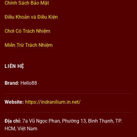
Chính Sách Bảo Mật
Điều Khoản và Điều Kiện
Chơi Có Trách Nhiệm
Miễn Trừ Trách Nhiệm
LIÊN HỆ
Brand:
Hello88
Website:
https://indranilium.in.net/
Địa chỉ:
7a Vũ Ngọc Phan, Phường 13, Bình Thạnh, TP.
HCM, Việt Nam