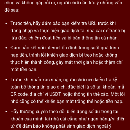
công và không gặp rủi ro, người chơi cần lưu ý những vấn
đề sau:
Trước tiên, hãy đảm bảo bạn kiểm tra URL trước khi
đăng nhập và thực hiện giao dịch tại nhà cái để tránh bị
lừa đảo, chiếm đoạt tiền và bị bán thông tin cá nhân.
Đảm bảo kết nối internet ổn định trong suốt quá trình
nạp tiền, tránh lỗi khiến giao dịch bị treo hoặc không
thực hiện thành công, gây mất thời gian hoặc thậm chí
mất tiền oan.
Trước khi nhấn xác nhận, người chơi nên kiểm tra kỹ
toàn bộ thông tin giao dịch, đặc biệt là số tài khoản, mã
QR code, địa chỉ ví USDT hoặc thông tin thẻ cào. Một lỗi
nhỏ cũng có thể khiến bạn mất trắng thẻ hoặc tiền nạp.
Hãy thường xuyên theo dõi biến động số dư trong tài
khoản của mình tại nhà cái cũng như ngân hàng/ví điện
tử để đảm bảo không phát sinh giao dịch ngoài ý