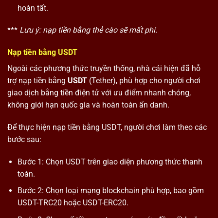
hoàn tất.
***
Lưu ý: nạp tiền bằng thẻ cào sẽ mất phí.
Nạp tiền bằng USDT
Ngoài các phương thức truyền thống, nhà cái hiện đã hỗ
trợ nạp tiền bằng
USDT
(Tether), phù hợp cho người chơi
giao dịch bằng tiền điện tử với ưu điểm nhanh chóng,
không giới hạn quốc gia và hoàn toàn ẩn danh.
Để thực hiện nạp tiền bằng USDT, người chơi làm theo các
bước sau:
Bước 1: Chọn USDT trên giao diện phương thức thanh
toán.
Bước 2: Chọn loại mạng blockchain phù hợp, bao gồm
USDT-TRC20 hoặc USDT-ERC20.