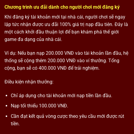
Chương trình ưu đãi dành cho người chơi mới đăng ký
Khi đăng ký tài khoản mới tại nhà cái, người chơi sẽ ngay
lập tức nhận được ưu đãi 100% giá trị nạp đầu tiên. Đây là
một cách khởi đầu thuận lợi để bạn khám phá thế giới
game đa dạng của nhà cái.
Ví dụ: Nếu bạn nạp 200.000 VNĐ vào tài khoản lần đầu, hệ
thống sẽ cộng thêm 200.000 VNĐ vào ví thưởng. Tổng
cộng, bạn sẽ có 400.000 VNĐ để trải nghiệm.
Điều kiện nhận thưởng:
Chỉ áp dụng cho tài khoản mới nạp tiền lần đầu.
Nạp tối thiểu 100.000 VNĐ.
Cần đạt kết quả vòng cược theo yêu cầu mới được rút
tiền.