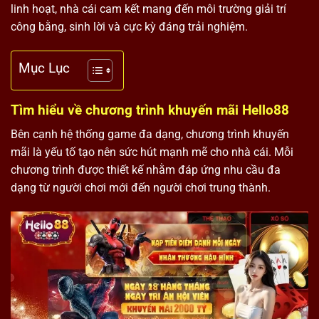
linh hoạt, nhà cái cam kết mang đến môi trường giải trí
công bằng, sinh lời và cực kỳ đáng trải nghiệm.
Mục Lục
Tìm hiểu về chương trình khuyến mãi Hello88
Bên cạnh hệ thống game đa dạng, chương trình khuyến
mãi là yếu tố tạo nên sức hút mạnh mẽ cho nhà cái. Mỗi
chương trình được thiết kế nhằm đáp ứng nhu cầu đa
dạng từ người chơi mới đến người chơi trung thành.