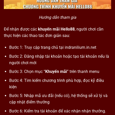
Hướng dẫn tham gia
Để nhận được các
khuyến mãi Hello88
, người chơi cần
thực hiện các thao tác đơn giản sau:
Bước 1: Truy cập trang chủ tại
indranilium.in.net
Bước 2: Đăng nhập tài khoản hoặc tạo tài khoản nếu là
người chơi mới
Bước 3: Chọn mục “
Khuyến mãi
” trên thanh menu
Bước 4: Tìm kiếm chương trình phù hợp, đọc kỹ điều
kiện
Bước 5: Nhập mã ưu đãi (nếu có), hệ thống sẽ xử lý và
cập nhật điểm thưởng
Bước 6: Kiểm tra tài khoản để xác nhận nhận thưởng.