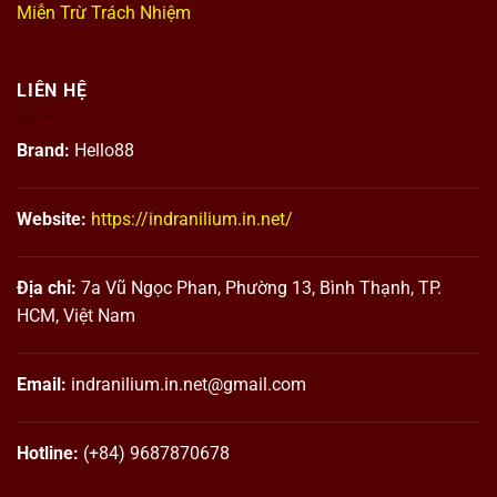
Miễn Trừ Trách Nhiệm
LIÊN HỆ
Brand:
Hello88
Website:
https://indranilium.in.net/
Địa chỉ:
7a Vũ Ngọc Phan, Phường 13, Bình Thạnh, TP.
HCM, Việt Nam
Email:
indranilium.in.net@gmail.com
Hotline:
(+84) 9687870678