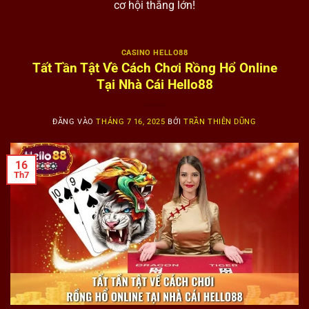
cơ hội thắng lớn!
CASINO HELLO88
Tất Tần Tật Về Cách Chơi Rồng Hổ Online
Tại Nhà Cái Hello88
ĐĂNG VÀO
THÁNG 7 16, 2025
BỞI
TRẦN THIÊN DŨNG
16
Th7