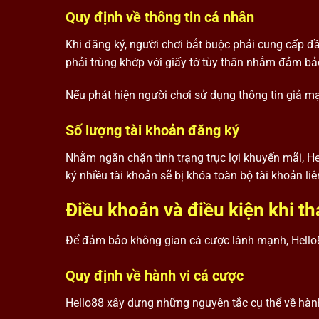
Quy định về thông tin cá nhân
Khi đăng ký, người chơi bắt buộc phải cung cấp đầy
phải trùng khớp với giấy tờ tùy thân nhằm đảm bảo
Nếu phát hiện người chơi sử dụng thông tin giả mạ
Số lượng tài khoản đăng ký
Nhằm ngăn chặn tình trạng trục lợi khuyến mãi, H
ký nhiều tài khoản sẽ bị khóa toàn bộ tài khoản liê
Điều khoản và điều kiện khi th
Để đảm bảo không gian cá cược lành mạnh, Hello88
Quy định về hành vi cá cược
Hello88 xây dựng những nguyên tắc cụ thể về hành 