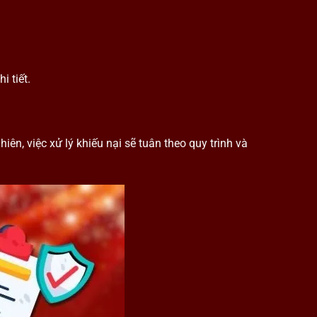
 tiết.
iên, việc xử lý khiếu nại sẽ tuân theo quy trình và