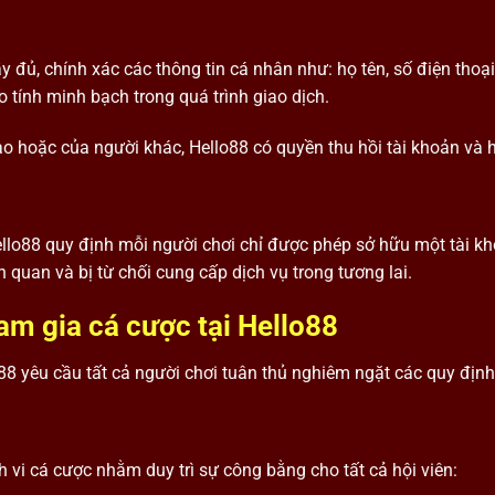
 đủ, chính xác các thông tin cá nhân như: họ tên, số điện thoại
 tính minh bạch trong quá trình giao dịch.
o hoặc của người khác, Hello88 có quyền thu hồi tài khoản và h
ello88 quy định mỗi người chơi chỉ được phép sở hữu một tài k
n quan và bị từ chối cung cấp dịch vụ trong tương lai.
am gia cá cược tại Hello88
 yêu cầu tất cả người chơi tuân thủ nghiêm ngặt các quy định 
vi cá cược nhằm duy trì sự công bằng cho tất cả hội viên: