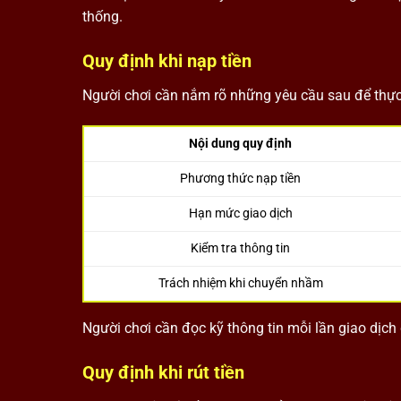
thống.
Quy định khi nạp tiền
Người chơi cần nắm rõ những yêu cầu sau để thực 
Nội dung quy định
Phương thức nạp tiền
Hạn mức giao dịch
Kiểm tra thông tin
Trách nhiệm khi chuyển nhầm
Người chơi cần đọc kỹ thông tin mỗi lần giao dịch 
Quy định khi rút tiền