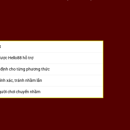
t
ược Hello88 hỗ trợ
 định cho từng phương thức
ính xác, tránh nhầm lẫn
người chơi chuyển nhầm