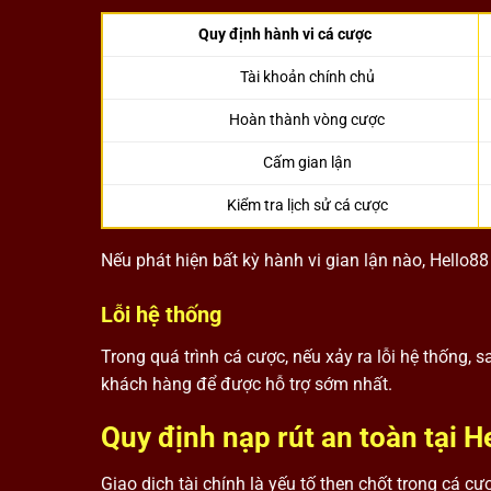
Quy định hành vi cá cược
Tài khoản chính chủ
Hoàn thành vòng cược
Cấm gian lận
Kiểm tra lịch sử cá cược
Nếu phát hiện bất kỳ hành vi gian lận nào, Hello88
Lỗi hệ thống
Trong quá trình cá cược, nếu xảy ra lỗi hệ thống, 
khách hàng để được hỗ trợ sớm nhất.
Quy định nạp rút an toàn tại H
Giao dịch tài chính là yếu tố then chốt trong cá c