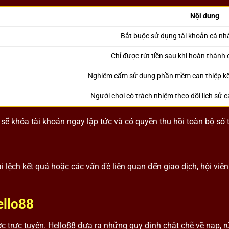
Nội dung
Bắt buộc sử dụng tài khoản cá nhâ
Chỉ được rút tiền sau khi hoàn thành
Nghiêm cấm sử dụng phần mềm can thiệp kết
Người chơi có trách nhiệm theo dõi lịch sử 
 sẽ khóa tài khoản ngay lập tức và có quyền thu hồi toàn bộ số 
sai lệch kết quả hoặc các vấn đề liên quan đến giao dịch, hội vi
ello88
ược trực tuyến. Hello88 đưa ra những quy định chặt chẽ về nạp, r