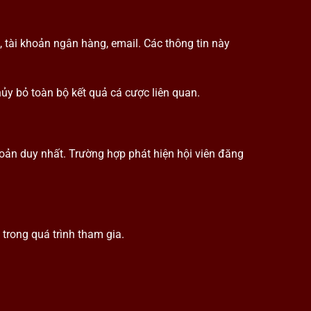
, tài khoản ngân hàng, email. Các thông tin này
ủy bỏ toàn bộ kết quả cá cược liên quan.
hoản duy nhất. Trường hợp phát hiện hội viên đăng
trong quá trình tham gia.