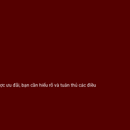
c ưu đãi, bạn cần hiểu rõ và tuân thủ các điều