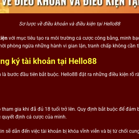
Sơ lược về điều khoản và điều kiện tại Hello88
kiện
với mục tiêu tạo ra môi trường cá cược công bằng, minh bạc
hời phòng ngừa những hành vi gian lận, tranh chấp không cần thi
ng ký tài khoản tại Hello88
n là bước đầu tiên bắt buộc. Hello88 đặt ra những điều kiện r
 tham gia khi đã đủ 18 tuổi trở lên. Quy định bắt buộc để đảm 
c quyết định cá cược của mình.
tin sẽ dẫn đến việc tài khoản bị khóa vĩnh viễn và bị từ chối cun